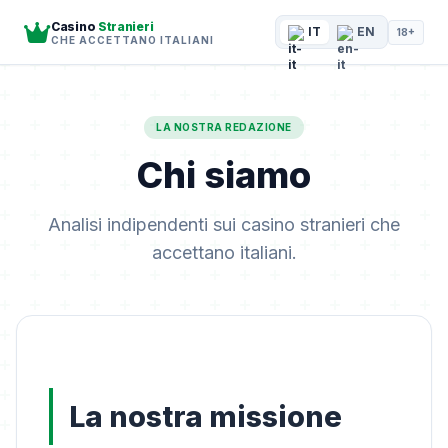
Casino
Stranieri
IT
EN
18+
CHE ACCETTANO ITALIANI
LA NOSTRA REDAZIONE
Chi siamo
Analisi indipendenti sui casino stranieri che
accettano italiani.
La nostra missione