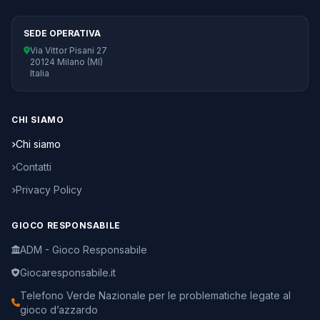
SEDE OPERATIVA
Via Vittor Pisani 27
20124 Milano (MI)
Italia
CHI SIAMO
Chi siamo
Contatti
Privacy Policy
GIOCO RESPONSABILE
ADM - Gioco Responsabile
Giocaresponsabile.it
Telefono Verde Nazionale per le problematiche legate al
gioco d’azzardo