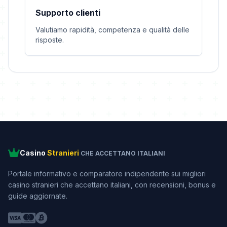
Supporto clienti
Valutiamo rapidità, competenza e qualità delle
risposte.
Casino
Stranieri
CHE ACCETTANO ITALIANI
Portale informativo e comparatore indipendente sui migliori
casino stranieri che accettano italiani, con recensioni, bonus e
guide aggiornate.