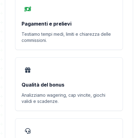
Pagamenti e prelievi
Testiamo tempi medi, limiti e chiarezza delle
commissioni.
Qualità del bonus
Analizziamo wagering, cap vincite, giochi
validi e scadenze.